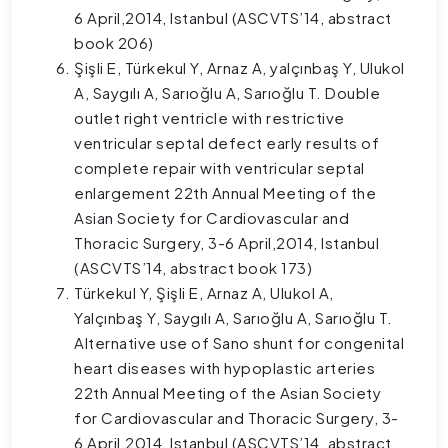
6 April,2014, Istanbul (ASCVTS’14, abstract
book 206)
Şişli E, Türkekul Y, Arnaz A, yalçınbaş Y, Ulukol
A, Saygılı A, Sarıoğlu A, Sarıoğlu T. Double
outlet right ventricle with restrictive
ventricular septal defect early results of
complete repair with ventricular septal
enlargement 22th Annual Meeting of the
Asian Society for Cardiovascular and
Thoracic Surgery, 3-6 April,2014, Istanbul
(ASCVTS’14, abstract book 173)
Türkekul Y, Şişli E, Arnaz A, Ulukol A,
Yalçınbaş Y, Saygılı A, Sarıoğlu A, Sarıoğlu T.
Alternative use of Sano shunt for congenital
heart diseases with hypoplastic arteries
22th Annual Meeting of the Asian Society
for Cardiovascular and Thoracic Surgery, 3-
6 April,2014, Istanbul (ASCVTS’14, abstract