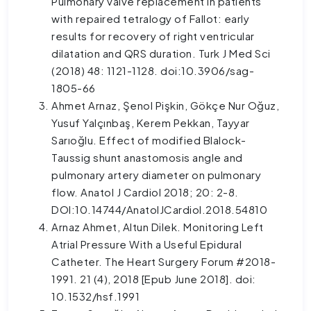
Pulmonary valve replacement in patients
with repaired tetralogy of Fallot: early
results for recovery of right ventricular
dilatation and QRS duration. Turk J Med Sci
(2018) 48: 1121-1128. doi:10.3906/sag-
1805-66
Ahmet Arnaz, Şenol Pişkin, Gökçe Nur Oğuz,
Yusuf Yalçınbaş, Kerem Pekkan, Tayyar
Sarıoğlu. Effect of modified Blalock-
Taussig shunt anastomosis angle and
pulmonary artery diameter on pulmonary
flow. Anatol J Cardiol 2018; 20: 2-8.
DOI:10.14744/AnatolJCardiol.2018.54810
Arnaz Ahmet, Altun Dilek. Monitoring Left
Atrial Pressure With a Useful Epidural
Catheter. The Heart Surgery Forum #2018-
1991. 21 (4), 2018 [Epub June 2018]. doi:
10.1532/hsf.1991