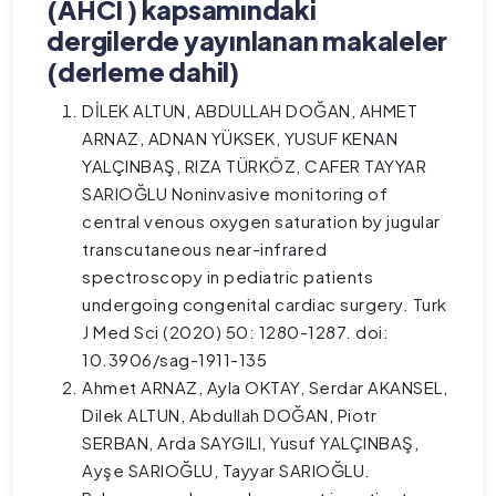
(AHCI ) kapsamındaki
dergilerde yayınlanan makaleler
(derleme dahil)
DİLEK ALTUN, ABDULLAH DOĞAN, AHMET
ARNAZ, ADNAN YÜKSEK, YUSUF KENAN
YALÇINBAŞ, RIZA TÜRKÖZ, CAFER TAYYAR
SARIOĞLU Noninvasive monitoring of
central venous oxygen saturation by jugular
transcutaneous near-infrared
spectroscopy in pediatric patients
undergoing congenital cardiac surgery. Turk
J Med Sci (2020) 50: 1280-1287. doi:
10.3906/sag-1911-135
Ahmet ARNAZ, Ayla OKTAY, Serdar AKANSEL,
Dilek ALTUN, Abdullah DOĞAN, Piotr
SERBAN, Arda SAYGILI, Yusuf YALÇINBAŞ,
Ayşe SARIOĞLU, Tayyar SARIOĞLU.