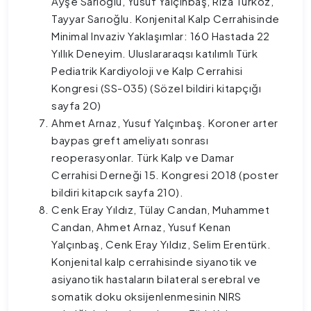
Ayşe Sarıoğlu, Yusuf Yalçınbaş, Rıza Türköz,
Tayyar Sarıoğlu. Konjenital Kalp Cerrahisinde
Minimal Invaziv Yaklaşımlar: 160 Hastada 22
Yıllık Deneyim. Uluslararaqsı katılımlı Türk
Pediatrik Kardiyoloji ve Kalp Cerrahisi
Kongresi (SS-035) (Sözel bildiri kitapçığı
sayfa 20)
Ahmet Arnaz, Yusuf Yalçınbaş. Koroner arter
baypas greft ameliyatı sonrası
reoperasyonlar. Türk Kalp ve Damar
Cerrahisi Derneği 15. Kongresi 2018 (poster
bildiri kitapcık sayfa 210).
Cenk Eray Yıldız, Tülay Candan, Muhammet
Candan, Ahmet Arnaz, Yusuf Kenan
Yalçınbaş, Cenk Eray Yıldız, Selim Erentürk.
Konjenital kalp cerrahisinde siyanotik ve
asiyanotik hastaların bilateral serebral ve
somatik doku oksijenlenmesinin NIRS