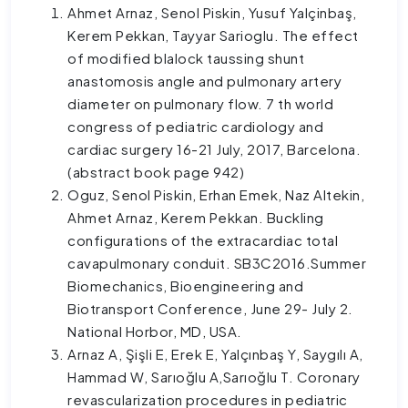
Ahmet Arnaz, Senol Piskin, Yusuf Yalçinbaş,
Kerem Pekkan, Tayyar Sarioglu. The effect
of modified blalock taussing shunt
anastomosis angle and pulmonary artery
diameter on pulmonary flow. 7 th world
congress of pediatric cardiology and
cardiac surgery 16-21 July, 2017, Barcelona.
(abstract book page 942)
Oguz, Senol Piskin, Erhan Emek, Naz Altekin,
Ahmet Arnaz, Kerem Pekkan. Buckling
configurations of the extracardiac total
cavapulmonary conduit. SB3C2016.Summer
Biomechanics, Bioengineering and
Biotransport Conference, June 29- July 2.
National Horbor, MD, USA.
Arnaz A, Şişli E, Erek E, Yalçınbaş Y, Saygılı A,
Hammad W, Sarıoğlu A,Sarıoğlu T. Coronary
revascularization procedures in pediatric