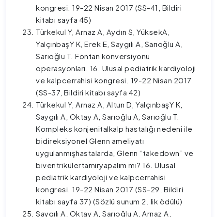
kongresi. 19-22 Nisan 2017 (SS-41, Bildiri
kitabı sayfa 45)
Türkekul Y, Arnaz A, Aydın S, YüksekA,
YalçınbaşY K, Erek E, Saygılı A, Sarıoğlu A,
Sarıoğlu T. Fontan konversiyonu
operasyonları. 16. Ulusal pediatrik kardiyoloji
ve kalpcerrahisi kongresi. 19-22 Nisan 2017
(SS-37, Bildiri kitabı sayfa 42)
Türkekul Y, Arnaz A, Altun D, YalçınbaşY K,
Saygılı A, Oktay A, Sarıoğlu A, Sarıoğlu T.
Kompleks konjenitalkalp hastalığı nedeni ile
bidireksiyonel Glenn ameliyatı
uygulanmışhastalarda, Glenn “takedown” ve
biventrikülertamiryapalım mı? 16. Ulusal
pediatrik kardiyoloji ve kalpcerrahisi
kongresi. 19-22 Nisan 2017 (SS-29, Bildiri
kitabı sayfa 37) (Sözlü sunum 2. lik ödülü)
Saygılı A, Oktay A, Sarıoğlu A, Arnaz A,