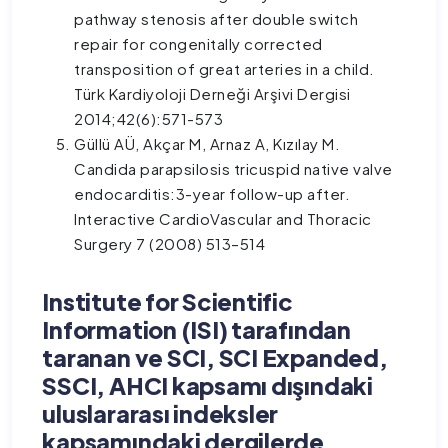
pathway stenosis after double switch
repair for congenitally corrected
transposition of great arteries in a child.
Türk Kardiyoloji Derneği Arşivi Dergisi
2014;42(6):571-573
Güllü AÜ, Akçar M, Arnaz A, Kızılay M.
Candida parapsilosis tricuspid native valve
endocarditis:3-year follow-up after.
Interactive CardioVascular and Thoracic
Surgery 7 (2008) 513–514
Institute for Scientific
Information (ISI) tarafından
taranan ve SCI, SCI Expanded,
SSCI, AHCI kapsamı dışındaki
uluslararası indeksler
kapsamındaki dergilerde