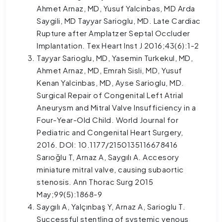
Ahmet Arnaz, MD, Yusuf Yalcinbas, MD Arda
Saygili, MD Tayyar Sarioglu, MD. Late Cardiac
Rupture after Amplatzer Septal Occluder
Implantation. Tex Heart Inst J 2016;43(6):1-2
Tayyar Sarioglu, MD, Yasemin Turkekul, MD,
Ahmet Arnaz, MD, Emrah Sisli, MD, Yusuf
Kenan Yalcinbas, MD, Ayse Sarioglu, MD.
Surgical Repair of Congenital Left Atrial
Aneurysm and Mitral Valve Insufficiency in a
Four-Year-Old Child. World Journal for
Pediatric and Congenital Heart Surgery,
2016. DOI: 10.1177/2150135116678416
Sarıoğlu T, Arnaz A, Saygılı A. Accesory
miniature mitral valve, causing subaortic
stenosis. Ann Thorac Surg 2015
May;99(5):1868-9
Saygılı A, Yalçınbaş Y, Arnaz A, Sarioglu T.
Successful stentling of systemic venous