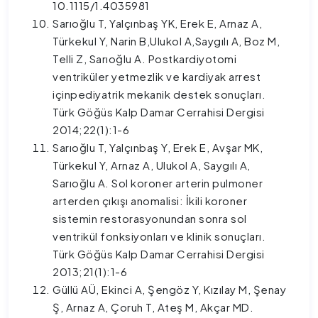
10.1115/1.4035981
Sarıoğlu T, Yalçınbaş YK, Erek E, Arnaz A,
Türkekul Y, Narin B,Ulukol A,Saygılı A, Boz M,
Telli Z, Sarıoğlu A. Postkardiyotomi
ventriküler yetmezlik ve kardiyak arrest
içinpediyatrik mekanik destek sonuçları.
Türk Göğüs Kalp Damar Cerrahisi Dergisi
2014;22(1):1-6
Sarıoğlu T, Yalçınbaş Y, Erek E, Avşar MK,
Türkekul Y, Arnaz A, Ulukol A, Saygılı A,
Sarıoğlu A. Sol koroner arterin pulmoner
arterden çıkışı anomalisi: İkili koroner
sistemin restorasyonundan sonra sol
ventrikül fonksiyonları ve klinik sonuçları.
Türk Göğüs Kalp Damar Cerrahisi Dergisi
2013;21(1):1-6
Güllü AÜ, Ekinci A, Şengöz Y, Kızılay M, Şenay
Ş, Arnaz A, Çoruh T, Ateş M, Akçar MD.