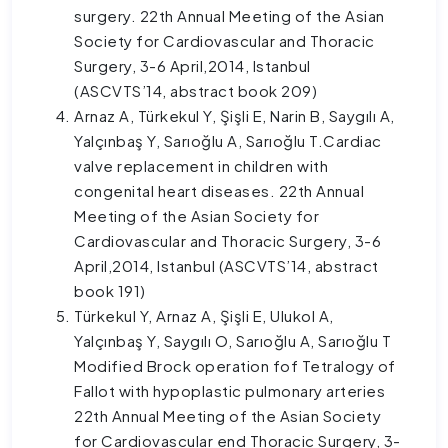
surgery. 22th Annual Meeting of the Asian
Society for Cardiovascular and Thoracic
Surgery, 3-6 April,2014, Istanbul
(ASCVTS’14, abstract book 209)
Arnaz A, Türkekul Y, Şişli E, Narin B, Saygılı A,
Yalçınbaş Y, Sarıoğlu A, Sarıoğlu T.Cardiac
valve replacement in children with
congenital heart diseases. 22th Annual
Meeting of the Asian Society for
Cardiovascular and Thoracic Surgery, 3-6
April,2014, Istanbul (ASCVTS’14, abstract
book 191)
Türkekul Y, Arnaz A, Şişli E, Ulukol A,
Yalçınbaş Y, Saygılı O, Sarıoğlu A, Sarıoğlu T
Modified Brock operation fof Tetralogy of
Fallot with hypoplastic pulmonary arteries
22th Annual Meeting of the Asian Society
for Cardiovascular end Thoracic Surgery, 3-