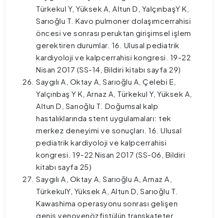
Türkekul Y, Yüksek A, Altun D, YalçınbaşY K,
Sarıoğlu T. Kavo pulmoner dolaşımcerrahisi
öncesi ve sonrası peruktan girişimsel işlem
gerektiren durumlar. 16. Ulusal pediatrik
kardiyoloji ve kalpcerrahisi kongresi. 19-22
Nisan 2017 (SS-14, Bildiri kitabı sayfa 29)
Saygılı A, Oktay A, Sarıoğlu A, Çelebi E,
Yalçınbaş Y K, Arnaz A, Türkekul Y, Yüksek A,
Altun D, Sarıoğlu T. Doğumsal kalp
hastalıklarında stent uygulamaları: tek
merkez deneyimi ve sonuçları. 16. Ulusal
pediatrik kardiyoloji ve kalpcerrahisi
kongresi. 19-22 Nisan 2017 (SS-06, Bildiri
kitabı sayfa 25)
Saygılı A, Oktay A, Sarıoğlu A, Arnaz A,
TürkekulY, Yüksek A, Altun D, Sarıoğlu T.
Kawashima operasyonu sonrası gelişen
geniş venovenözfistülün transkateter