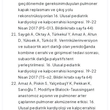
geçdönemde gereksinimduyulan pulmoner
kapak replasmanı ve çıkış yolu
rekonstrüksiyonları 16. Ulusal pediatrik
kardiyoloji ve kalpcerrahisi kongresi. 19-22
Nisan 2017 (PS-013, Bildirikitabı sayfa 44)
Saygılı A, Oktay A, Türkekul Y, Arnaz A, Altun
D, Yüksek A, Türköz R. Ventrikülerinversiyon
ve subaortik aort darlığı olan yenidoğanda
kombine cerrahi ve girişimsel tedavi sonrası,
subaortik darlığa palyatifstent
yerleştirilmesi. 16. Ulusal pediatrik
kardiyoloji ve kalpcerrahisi kongresi. 19-22
Nisan 2017 (TS-o2, Bildiri kitabı sayfa 64)
Arnaz A, Piskin S, YalçınbaşY K, Pekkan K,
Sarıoğlu T. Modifiye Blalock-Taussingşant
anastomoz açısının ve pulmoner arter
çaplarının pulmoner akımüzerine etkisi. 16.
Ulusal pediatrik kardiyoloji ve kalpcerrahisi