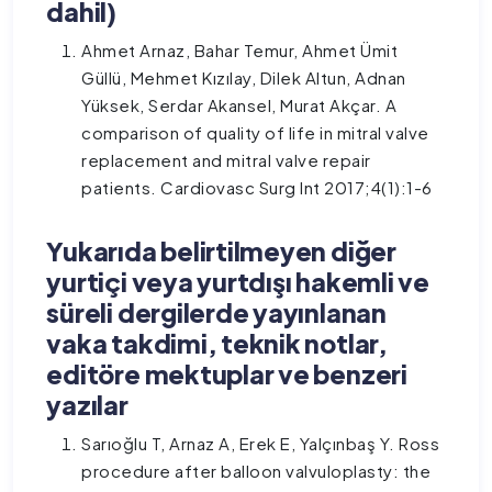
dahil)
Ahmet Arnaz, Bahar Temur, Ahmet Ümit
Güllü, Mehmet Kızılay, Dilek Altun, Adnan
Yüksek, Serdar Akansel, Murat Akçar. A
comparison of quality of life in mitral valve
replacement and mitral valve repair
patients. Cardiovasc Surg Int 2017;4(1):1-6
Yukarıda belirtilmeyen diğer
yurtiçi veya yurtdışı hakemli ve
süreli dergilerde yayınlanan
vaka takdimi, teknik notlar,
editöre mektuplar ve benzeri
yazılar
Sarıoğlu T, Arnaz A, Erek E, Yalçınbaş Y. Ross
procedure after balloon valvuloplasty: the