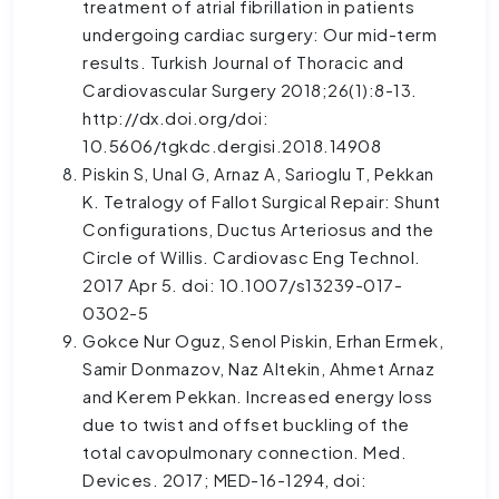
treatment of atrial fibrillation in patients
undergoing cardiac surgery: Our mid-term
results. Turkish Journal of Thoracic and
Cardiovascular Surgery 2018;26(1):8-13.
http://dx.doi.org/doi:
10.5606/tgkdc.dergisi.2018.14908
Piskin S, Unal G, Arnaz A, Sarioglu T, Pekkan
K. Tetralogy of Fallot Surgical Repair: Shunt
Configurations, Ductus Arteriosus and the
Circle of Willis. Cardiovasc Eng Technol.
2017 Apr 5. doi: 10.1007/s13239-017-
0302-5
Gokce Nur Oguz, Senol Piskin, Erhan Ermek,
Samir Donmazov, Naz Altekin, Ahmet Arnaz
and Kerem Pekkan. Increased energy loss
due to twist and offset buckling of the
total cavopulmonary connection. Med.
Devices. 2017; MED-16-1294, doi: