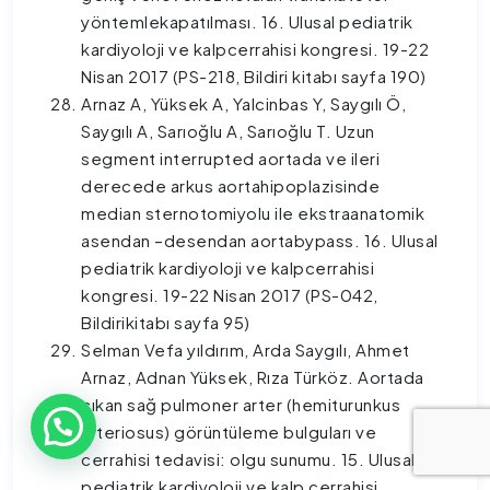
yöntemlekapatılması. 16. Ulusal pediatrik
kardiyoloji ve kalpcerrahisi kongresi. 19-22
Nisan 2017 (PS-218, Bildiri kitabı sayfa 190)
Arnaz A, Yüksek A, Yalcinbas Y, Saygılı Ö,
Saygılı A, Sarıoğlu A, Sarıoğlu T. Uzun
segment interrupted aortada ve ileri
derecede arkus aortahipoplazisinde
median sternotomiyolu ile ekstraanatomik
asendan –desendan aortabypass. 16. Ulusal
pediatrik kardiyoloji ve kalpcerrahisi
kongresi. 19-22 Nisan 2017 (PS-042,
Bildirikitabı sayfa 95)
Selman Vefa yıldırım, Arda Saygılı, Ahmet
Arnaz, Adnan Yüksek, Rıza Türköz. Aortada
çıkan sağ pulmoner arter (hemiturunkus
arteriosus) görüntüleme bulguları ve
cerrahisi tedavisi: olgu sunumu. 15. Ulusal
pediatrik kardiyoloji ve kalp cerrahisi