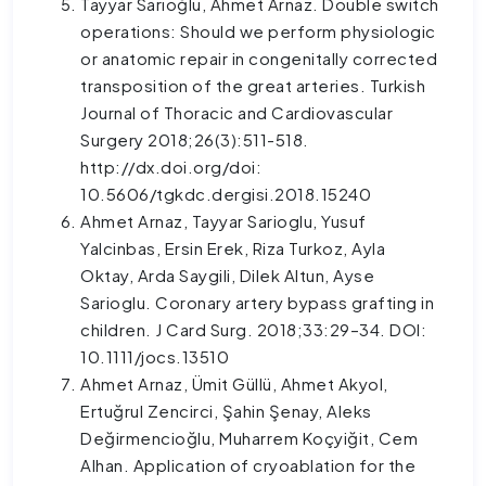
Tayyar Sarıoğlu, Ahmet Arnaz. Double switch
operations: Should we perform physiologic
or anatomic repair in congenitally corrected
transposition of the great arteries. Turkish
Journal of Thoracic and Cardiovascular
Surgery 2018;26(3):511-518.
http://dx.doi.org/doi:
10.5606/tgkdc.dergisi.2018.15240
Ahmet Arnaz, Tayyar Sarioglu, Yusuf
Yalcinbas, Ersin Erek, Riza Turkoz, Ayla
Oktay, Arda Saygili, Dilek Altun, Ayse
Sarioglu. Coronary artery bypass grafting in
children. J Card Surg. 2018;33:29–34. DOI:
10.1111/jocs.13510
Ahmet Arnaz, Ümit Güllü, Ahmet Akyol,
Ertuğrul Zencirci, Şahin Şenay, Aleks
Değirmencioğlu, Muharrem Koçyiğit, Cem
Alhan. Application of cryoablation for the