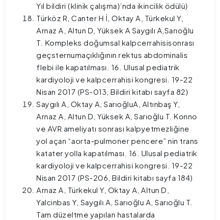
Yıl bildiri (klinik çalışma)’nda ikincilik ödülü)
Türköz R, Canter H İ, Oktay A, Türkekul Y,
Arnaz A, Altun D, Yüksek A Saygılı A,Sarıoğlu
T. Kompleks doğumsal kalpcerrahisisonrası
geçsternumaçıklığının rektus abdominalis
flebi ile kapatılması. 16. Ulusal pediatrik
kardiyoloji ve kalpcerrahisi kongresi. 19-22
Nisan 2017 (PS-013, Bildiri kitabı sayfa 82)
Saygılı A, Oktay A, SarıoğluA, Altınbaş Y,
Arnaz A, Altun D, Yüksek A, Sarıoğlu T. Konno
ve AVR ameliyatı sonrası kalpyetmezliğine
yol açan “aorta-pulmoner pencere” nin trans
katater yolla kapatılması. 16. Ulusal pediatrik
kardiyoloji ve kalpcerrahisi kongresi. 19-22
Nisan 2017 (PS-206, Bildiri kitabı sayfa 184)
Arnaz A, Türkekul Y, Oktay A, Altun D,
Yalcinbas Y, Saygılı A, Sarıoğlu A, Sarıoğlu T.
Tam düzeltme yapılan hastalarda