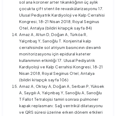
sol ana koroner arter tıkanıklığının üç aylık
çocukta çift stent ile revaskülarizasyonu 17.
Ulusal Pediyatrik Kardiyoloji ve Kalp Cerrahisi
Kongresi, 18-21 Nisan 2018, Royal Seginus
Otel, Antalya (bildiri kitapçık sayfa 84)
Arnaz A, Altun D, Doğan A, Türköa R,
Yalçınbaş Y, Sarıoğlu T. Konjenital kalp
cerrahisinde sol atriyum basıncının devamlı
monitorizasyonu için epidural kateter
kullanımının etkinliği 17. Ulusal Pediyatrik
Kardiyoloji ve Kalp Cerrahisi Kongresi, 18-21
Nisan 2018, Royal Seginus Otel, Antalya
(bildiri kitapçık sayfa 106)
Arnaz A, Oktay A, Doğan A, Serban P, Yüksek
A, Saygılı A, Yalçınbaş Y, Sarıoğlu A, Sarıoğlu
T Fallot Tetralojisi tamiri sonrası pulmoner
kapak replasmanı: Sağ ventrikül dilatasyonu
ve QRS süresi üzerine erken dönem etkileri