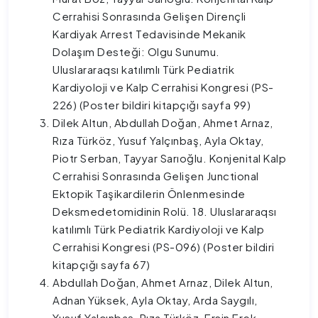
Cerrahisi Sonrasında Gelişen Dirençli
Kardiyak Arrest Tedavisinde Mekanik
Dolaşım Desteği: Olgu Sunumu.
Uluslararaqsı katılımlı Türk Pediatrik
Kardiyoloji ve Kalp Cerrahisi Kongresi (PS-
226) (Poster bildiri kitapçığı sayfa 99)
Dilek Altun, Abdullah Doğan, Ahmet Arnaz,
Rıza Türköz, Yusuf Yalçınbaş, Ayla Oktay,
Piotr Serban, Tayyar Sarıoğlu. Konjenital Kalp
Cerrahisi Sonrasında Gelişen Junctional
Ektopik Taşikardilerin Önlenmesinde
Deksmedetomidinin Rolü. 18. Uluslararaqsı
katılımlı Türk Pediatrik Kardiyoloji ve Kalp
Cerrahisi Kongresi (PS-096) (Poster bildiri
kitapçığı sayfa 67)
Abdullah Doğan, Ahmet Arnaz, Dilek Altun,
Adnan Yüksek, Ayla Oktay, Arda Saygılı,
Yusuf Yalçınbaş, Rıza Türköz, Ersin Erek,