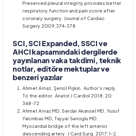
Preserved pleural integrity provides better
respiratory function and pain score after
coronary surgery. Journal of Cardiac
Surgery.2009;374-378
SCI, SCI Expanded, SSCI ve
AHCI kapsamındaki dergilerde
yayınlanan vaka takdimi, teknik
notlar, editöre mektuplar ve
benzeri yazılar
Ahmet Arnaz, Şenol Pişkin. Author’s reply,
To the editor. Anatol J Cardiol 2018; 20:
368-72
Ahmet Arnaz MD, Serdar Akansel MD, Yusuf
Yalcinbas MD, Tayyar Sarioglu MD.
Myocardial bridge of the left anterior
descending artery. J Card Surg. 2017;1–2.