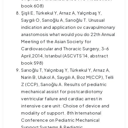
book 608)
Şişli E, Türkekul Y, Arnaz A, Yalçınbaş Y,
Saygılı O, Sarıoğlu A, Sarıoğlu T. Unusual
indication and application ov cavapulmonary
anastomosis what would you do 22th Annual
Meeting of the Asian Society for
Cardiovascular and Thoracic Surgery, 3-6
April,2014, Istanbul (ASCVTS’14, abstract
book 598)
Sarıoğlu T, Yalçınbaş Y, Türkekul Y, Arnaz A,
Narin B, Ulukol A, Saygılı A, Boz M(CCP), Telli
Z (CCP), Sarıoğlu A. Results of pediatric
mechanical assist for postcardiotomy
ventricular failure and cardiac arrest in
intensive care unit: Choise of device and
modality of support. 8th Internatıonal
Conference on Pediatric Mechanical
Support Systems & Pediatric